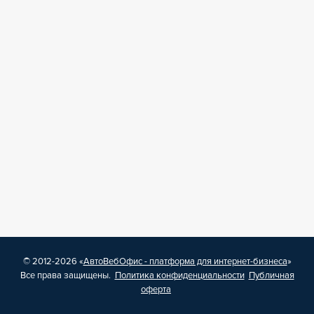
© 2012-2026 «
АвтоВебОфис - платформа для интернет-бизнеса
»
Все права защищены.
Политика конфиденциальности
Публичная
оферта