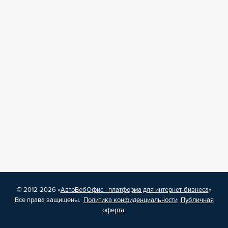
© 2012-2026 «
АвтоВебОфис - платформа для интернет-бизнеса
»
Все права защищены.
Политика конфиденциальности
Публичная
оферта